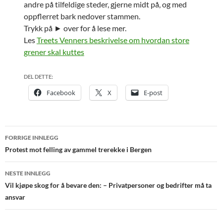
andre på tilfeldige steder, gjerne midt på, og med
oppflerret bark nedover stammen.
Trykk på ► over for å lese mer.
Les
Treets Venners beskrivelse om hvordan store
grener skal kuttes
DEL DETTE:
Facebook
X
E-post
Innleggsnavigasjon
FORRIGE INNLEGG
Protest mot felling av gammel trerekke i Bergen
NESTE INNLEGG
Vil kjøpe skog for å bevare den: – Privatpersoner og bedrifter må ta
ansvar