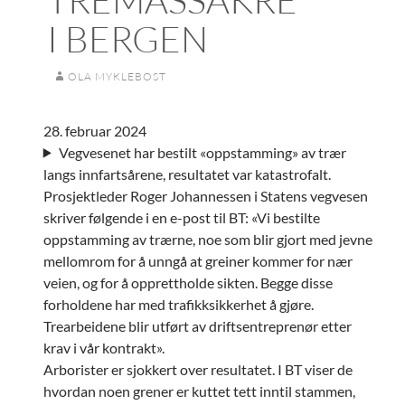
I BERGEN
OLA MYKLEBOST
28. februar 2024
Vegvesenet har bestilt «oppstamming» av trær
langs innfartsårene, resultatet var katastrofalt.
Prosjektleder Roger Johannessen i Statens vegvesen
skriver følgende i en e-post til BT: «Vi bestilte
oppstamming av trærne, noe som blir gjort med jevne
mellomrom for å unngå at greiner kommer for nær
veien, og for å opprettholde sikten. Begge disse
forholdene har med trafikksikkerhet å gjøre.
Trearbeidene blir utført av driftsentreprenør etter
krav i vår kontrakt».
Arborister er sjokkert over resultatet. I BT viser de
hvordan noen grener er kuttet tett inntil stammen,