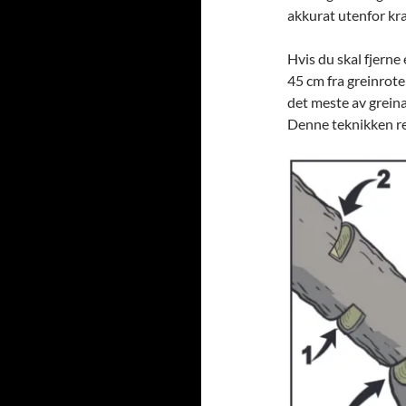
akkurat utenfor kra
Hvis du skal fjerne
45 cm fra greinrote
det meste av greina
Denne teknikken re