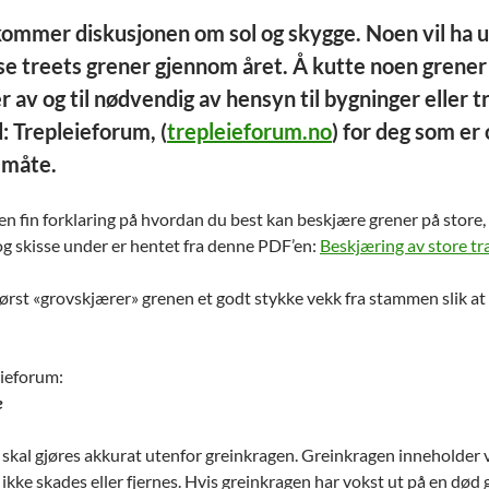
mer diskusjonen om sol og skygge. Noen vil ha ut
 se treets grener gjennom året. Å kutte noen grene
r av og til nødvendig av hensyn til bygninger eller tra
: Trepleieforum, (
trepleieforum.no
) for deg som er 
 måte.
 en fin forklaring på hvordan du best kan beskjære grener på stor
 og skisse under er hentet fra denne PDF’en:
Beskjæring av store tr
 først «grovskjærer» grenen et godt stykke vekk fra stammen slik a
leieforum:
e
 skal gjøres akkurat utenfor greinkragen. Greinkragen inneholder 
kke skades eller fjernes. Hvis greinkragen har vokst ut på en død g