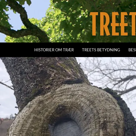
HISTORIER OM TRÆR
TREETS BETYDNING
BES