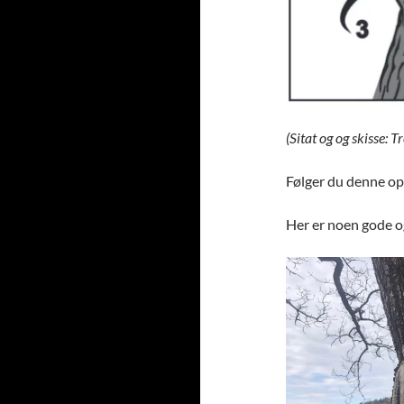
(Sitat og og skisse: 
Følger du denne opps
Her er noen gode og