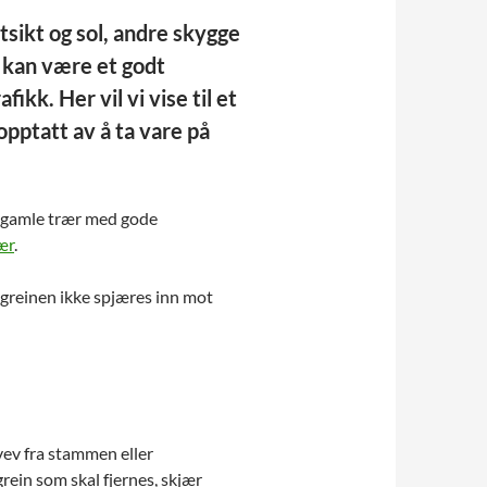
sikt og sol, andre skygge
r kan være et godt
fikk. Her vil vi vise til et
opptatt av å ta vare på
e, gamle trær med gode
ær
.
t greinen ikke spjæres inn mot
vev fra stammen eller
rein som skal fjernes, skjær