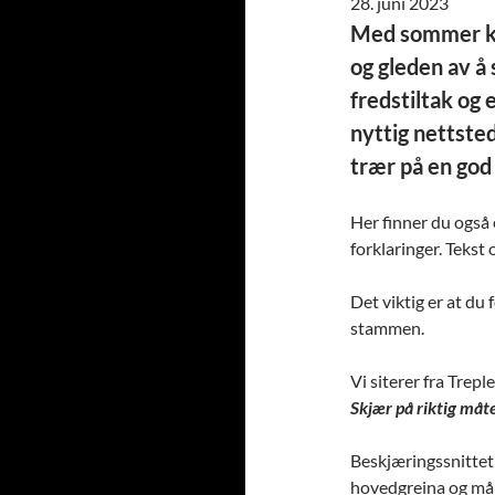
28. juni 2023
Med sommer kom
og gleden av å
fredstiltak og e
nyttig nettsted
trær på en god
Her finner du også
forklaringer. Tekst
Det viktig er at du
stammen.
Vi siterer fra Trep
Skjær på riktig måt
Beskjæringssnittet
hovedgreina og må i