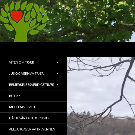
Hopp
til
innhold
Søk
Treets Venner
Bruk, bevaring og vedlikehold av
VITEN OM TRÆR
trær og vegetasjon
JUS OG VERN AV TRÆR
BEMERKELSESVERDIGE TRÆR
BUTIKK
MEDLEMSERVICE
GÅ TIL VÅR FACEBOOKSIDE
ALLE UTGAVER AV TREVENNEN