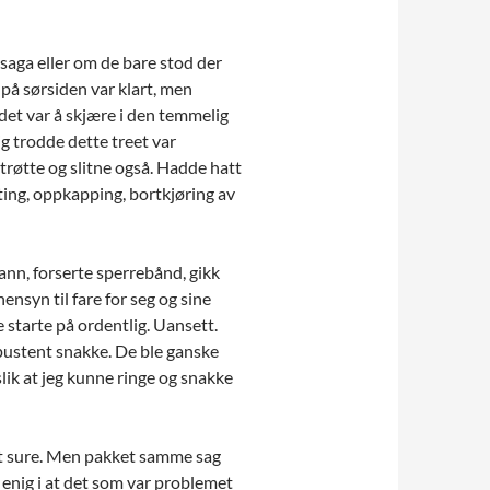
rsaga eller om de bare stod der
 på sørsiden var klart, men
 det var å skjære i den temmelig
 trodde dette treet var
røtte og slitne også. Hadde hatt
ting, oppkapping, bortkjøring av
mann, forserte sperrebånd, gikk
nsyn til fare for seg og sine
e starte på ordentlig. Uansett.
npustent snakke. De ble ganske
lik at jeg kunne ringe og snakke
litt sure. Men pakket samme sag
 enig i at det som var problemet