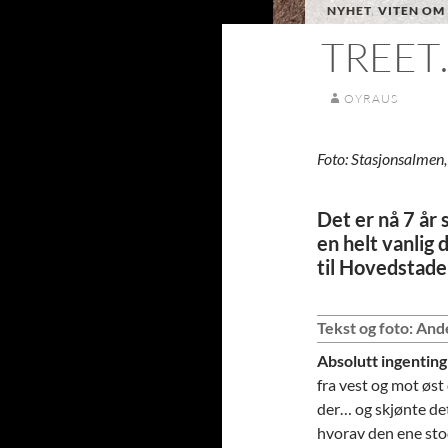
NYHET
,
VITEN OM
TREET
OYRAUS
Foto: Stasjonsalmen, 
Det er nå 7 år
en helt vanlig 
til Hovedstade
Tekst og foto: An
Absolutt ingenting
fra vest og mot øs
der… og skjønte det
hvorav den ene sto