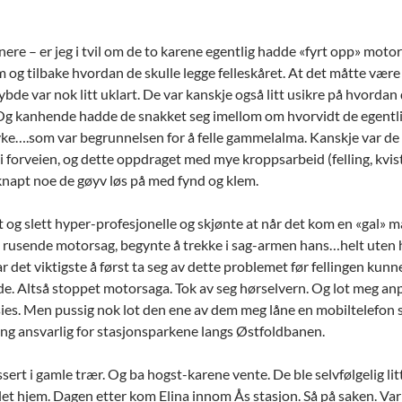
enere – er jeg i tvil om de to karene egentlig hadde «fyrt opp» moto
em og tilbake hvordan de skulle legge felleskåret. At det måtte være
ybde var nok litt uklart. De var kanskje også litt usikre på hvordan
g kanhende hadde de snakket seg imellom om hvorvidt de egentlig
ke….som var begrunnelsen for å felle gammelalma. Kanskje var de t
i forveien, og dette oppdraget med mye kroppsarbeid (felling, kvis
napt noe de gøyv løs på med fynd og klem.
tt og slett hyper-profesjonelle og skjønte at når det kom en «gal» 
 rusende motorsag, begynte å trekke i sag-armen hans…helt uten he
r det viktigste å først ta seg av dette problemet før fellingen kunn
rde. Altså stoppet motorsaga. Tok av seg hørselvern. Og lot meg a
 sies. Men pussig nok lot den ene av dem meg låne en mobiltelefon s
ng ansvarlig for stasjonsparkene langs Østfoldbanen.
ssert i gamle trær. Og ba hogst-karene vente. De ble selvfølgelig 
et hjem. Dagen etter kom Elina innom Ås stasjon. Så på saken. Var