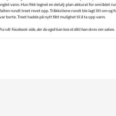
nglet vann. Hun fikk tegnet en detalj-plan akkurat for området run
falten rundt treet revet opp. Tråkkstiene rundt ble lagt litt om og 
ar borte. Treet hadde på nytt fått mulighet til å ta opp vann.
 fra vår Facebook-side, der du også kan lese et dikt han skrev om saken.