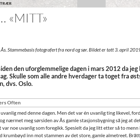
 TRÆR
… «MITT»
Ås. Stammebasis fotografert fra nord og sør. Bildet er tatt 3. april 2019
 siden den uforglemmelige dagen i mars 2012 da jeg 
dag. Skulle som alle andre hverdager ta toget fra øst
n, dvs. Oslo.
ders Often
uvanlig med denne dagen. Men det var én uvanlig ting likevel, ford
t og nærmet meg sørsiden av Ås gamle stasjonsbygning så jeg at de
 var noe uvanlig som foregikk. Spesielt da jeg litt etter så to menn
d krumbøyd inn mot stammen av det store, gamle almetreet. Brått 