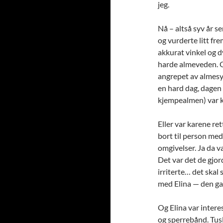
jeg.
Nå – altså syv år s
og vurderte litt fr
akkurat vinkel og d
harde almeveden. O
angrepet av almesy
en hard dag, dagen 
kjempealmen) var k
Eller var karene re
bort til person med
omgivelser. Ja da va
Det var det de gjo
irriterte… det skal
med Elina — den ga
Og Elina var intere
og sperrebånd. Tusl