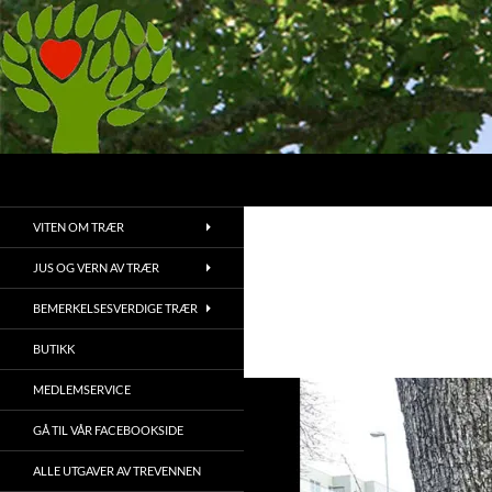
Hopp
til
innhold
Søk
Treets Venner
Bruk, bevaring og vedlikehold av
VITEN OM TRÆR
trær og vegetasjon
JUS OG VERN AV TRÆR
BEMERKELSESVERDIGE TRÆR
BUTIKK
MEDLEMSERVICE
GÅ TIL VÅR FACEBOOKSIDE
ALLE UTGAVER AV TREVENNEN