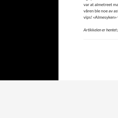
var at almetreet ma
våren ble noe av as
vips! «Almesyken» v
Artikkelen er hentet