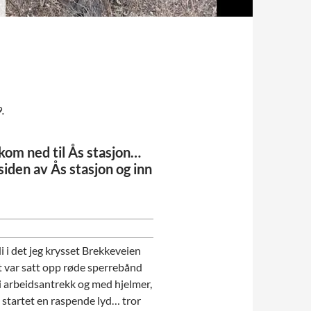
.
kom ned til Ås stasjon…
siden av Ås stasjon og inn
i i det jeg krysset Brekkeveien
t var satt opp røde sperrebånd
 i arbeidsantrekk og med hjelmer,
startet en raspende lyd… tror