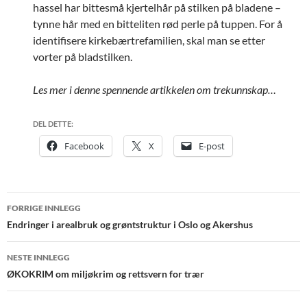
hassel har bittesmå kjertelhår på stilken på bladene –
tynne hår med en bitteliten rød perle på tuppen. For å
identifisere kirkebærtrefamilien, skal man se etter
vorter på bladstilken.
Les mer i denne spennende artikkelen om trekunnskap…
DEL DETTE:
Facebook
X
E-post
Innleggsnavigasjon
FORRIGE INNLEGG
Endringer i arealbruk og grøntstruktur i Oslo og Akershus
NESTE INNLEGG
ØKOKRIM om miljøkrim og rettsvern for trær